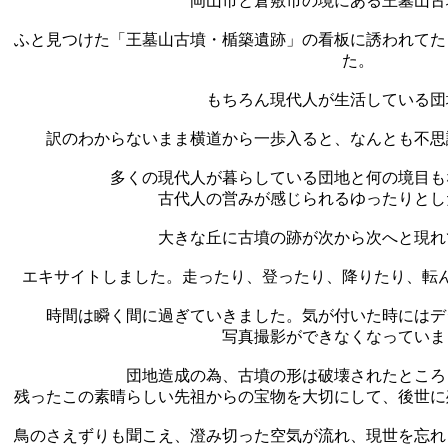
岡山市と倉敷市の境にある
王墓山古
ふと見つけた「
王墓山古墳
・楯築遺跡」の看板に誘われてた
た。
もちろん現代人が生活している団
訳のわからないまま横道から一歩入ると、なんとも不思
多くの現代人が暮らしている団地と何の境目も
古代人の営みが感じられるゆったりとし
大きな丘に古墳の跡が次から次へと現れ
エキサイトしました。走ったり、登ったり、降りたり、転
時間は瞬く間に過ぎていきました。気が付いた時にはデ
写真撮影ができなくなっていま
団地造成の為、古墳の形は破壊されたところ
残ったこの素晴らしい先祖からの宝物を大切にして、後世に
鳥のさえずりも聞こえ、澄み切った空気が流れ、現世を忘れ