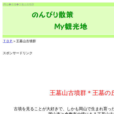
i岡山◆古墳◆王墓山古墳群
ＴＯＰ
＞王墓山古墳群
スポンサードリンク
王墓山古墳群＊王墓の
古墳
を見ることが大好きで、しかも
岡山
で生まれ育っ