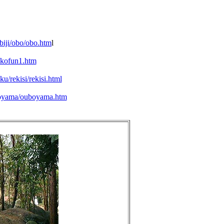
biji/obo/obo.htm
l
/kofun1.htm
u/rekisi/rekisi.html
uboyama/ouboyama.htm