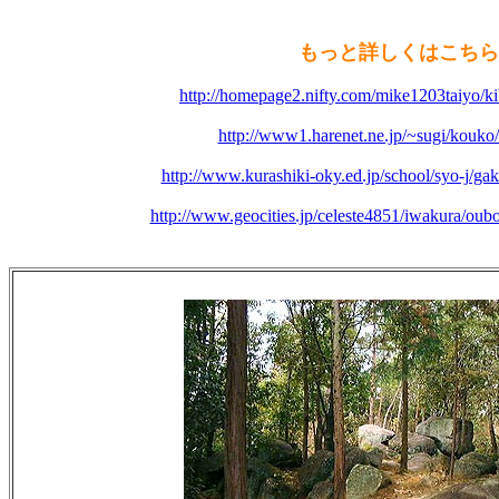
もっと詳しくはこちら
http://homepage2.nifty.com/mike1203taiyo/ki
http://www1.harenet.ne.jp/~sugi/kouko
http://www.kurashiki-oky.ed.jp/school/syo-j/gakk
http://www.geocities.jp/celeste4851/iwakura/o